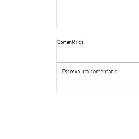
Comentários
Escreva um comentário
Ref.: 542 - Casa privativa a
venda, em Arraial D'Ajuda
© Todos os direitos reservados
DEBAÊA IMÓVEIS
Arraial d’Ajuda - Porto Seguro/ Bahia
WhatsApp
73 988989663