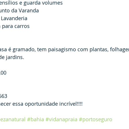
ensílios e guarda volumes
junto da Varanda 
 Lavanderia
 para carros
asa é gramado, tem paisagismo com plantas, folhagen
de jardins.
,00
663
er essa oportunidade incrível!!!!
ezanatural
#bahia
#vidanapraia
#portoseguro