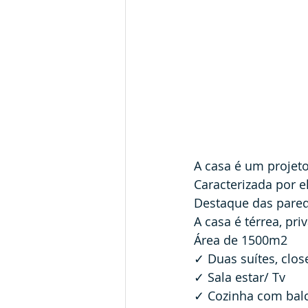
A casa é um projet
Caracterizada por e
Destaque das pared
A casa é térrea, pr
Área de 1500m2
✓ Duas suítes, clos
✓ Sala estar/ Tv 
✓ Cozinha com balc