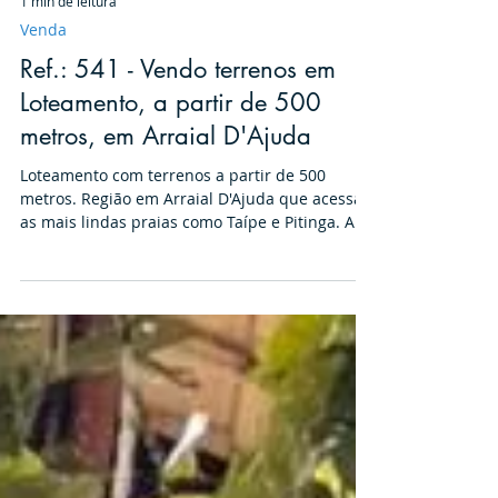
1 min de leitura
Venda
Ref.: 541 - Vendo terrenos em
Loteamento, a partir de 500
metros, em Arraial D'Ajuda
Loteamento com terrenos a partir de 500
metros. Região em Arraial D'Ajuda que acessa
as mais lindas praias como Taípe e Pitinga. A
Estrada Pedra Azul é um local que preserva a
natureza e ao mesmo tempo garante
integração tranquila e sossegada para morar!!
Os valores dos lotes: a partir de R$ 100.000,00
Uma oportunidade incrível para você que
busca investir em terrenos nessa localização.
Não perca!! 📲 Entre em contato e agende sua
visita hoje mesmo! Para mais informações, ent