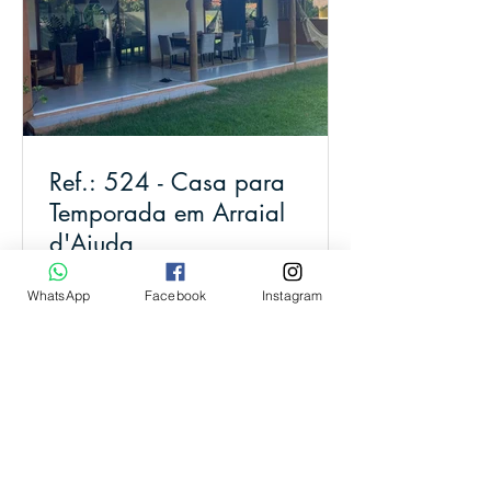
Ref.: 524 - Casa para
Temporada em Arraial
d'Ajuda
Reserve essa linda casa para suas
WhatsApp
Facebook
Instagram
férias ou Réveillon !!! Casa Térrea
com duas suítes confortáveis ,
espaços amplos, mobília e...