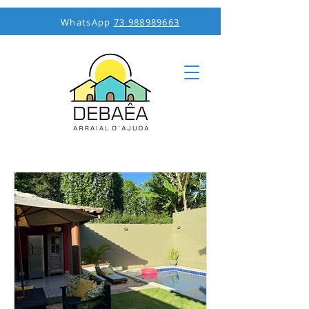
WhatsApp
73 988989663